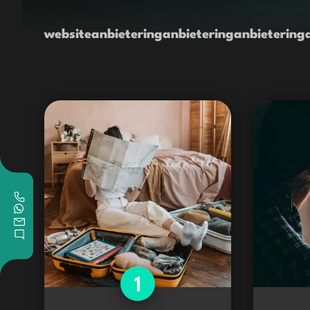
website
anbietering
anbietering
anbietering
1