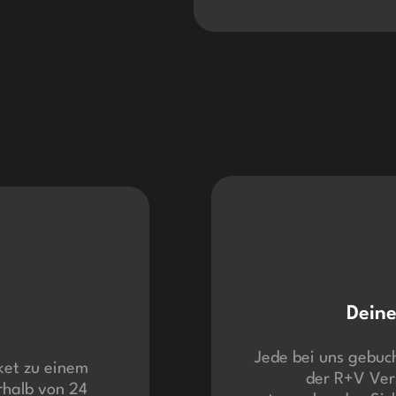
Deine
Jede bei uns gebuch
ket zu einem
der R+V Ver
rhalb von 24