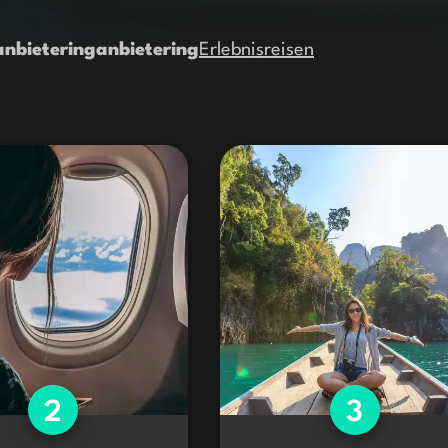
anbietering
anbietering
Erlebnisreisen
2
3