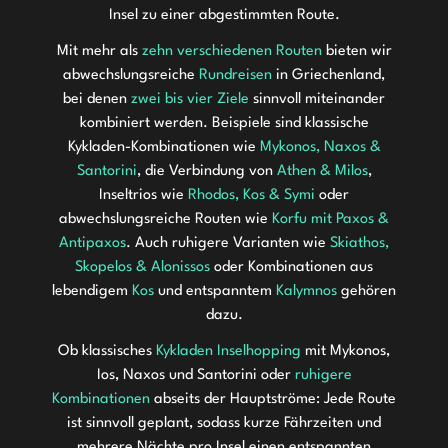
Insel zu einer abgestimmten Route.
Mit mehr als
zehn verschiedenen Routen
bieten wir
abwechslungsreiche
Rundreisen
in Griechenland,
bei denen
zwei bis vier Ziele
sinnvoll miteinander
kombiniert werden. Beispiele sind klassische
Kykladen-Kombinationen wie
Mykonos, Naxos &
Santorini
, die Verbindung von
Athen & Milos
,
Inseltrios wie
Rhodos, Kos & Symi
oder
abwechslungsreiche Routen wie
Korfu mit Paxos &
Antipaxos
. Auch ruhigere Varianten wie
Skiathos,
Skopelos & Alonissos
oder Kombinationen aus
lebendigem
Kos
und entspanntem
Kalymnos
gehören
dazu.
Ob klassisches
Kykladen Inselhopping
mit Mykonos,
Ios, Naxos und Santorini oder
ruhigere
Kombinationen
abseits der Hauptströme: Jede Route
ist sinnvoll geplant, sodass kurze Fährzeiten und
mehrere Nächte pro Insel einen entspannten