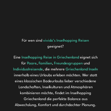
Entdecke Mykonos, Naxos, Ios und Santorin mit Flug,
Sonnenuntergänge perfekt kombiniert.
Mehr erfahren
€
949.00
4★ Hotels, Fähren, Transfers und Vulkan-Bootstour
ab
p.P.
inklusive.
Mehr erfahren
€
989.00
ab
p.P.
Mehr erfahren
€
1249.00
ab
p.P.
Für wen sind
vivido’s Inselhopping Reisen
geeignet?
Eine
Inselhopping Reise in Griechenland
eignet sich
für
Paare
,
Familien
,
Freundesgruppen
und
Individualreisende
, die mehrere
Griechenland Inseln
innerhalb eines Urlaubs erleben möchten. Wer statt
eines klassischen Badeurlaubs lieber verschiedene
Landschaften, Inselkulturen und Atmosphären
kombinieren möchte, findet im Inselhopping
Griechenland die perfekte Balance aus
Abwechslung, Komfort und durchdachter Planung.