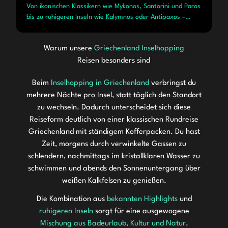
Von ikonischen Klassikern wie Mykonos, Santorini und Paros
bis zu ruhigeren Inseln wie Kalymnos oder Antipaxos –
wähle dein persönliches Inselhopping Griechenland und
kombiniere mehrere Inseln in einem perfekt abgestimmten
Warum unsere
Griechenland Inselhopping
Urlaub.
Reisen besonders sind
Beim
Inselhopping in Griechenland
verbringst du
mehrere Nächte pro Insel, statt täglich den Standort
zu wechseln. Dadurch unterscheidet sich diese
Reiseform deutlich von einer klassischen Rundreise
Griechenland mit ständigem Kofferpacken. Du hast
Zeit, morgens durch verwinkelte Gassen zu
schlendern, nachmittags im kristallklaren Wasser zu
schwimmen und abends den Sonnenuntergang über
weißen Kalkfelsen zu genießen.
Die Kombination aus
bekannten Highlights
und
ruhigeren Inseln
sorgt für eine ausgewogene
Mischung aus Badeurlaub, Kultur und Natur
.