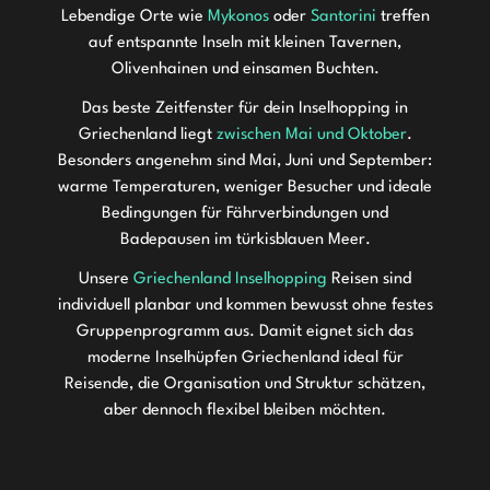
Lebendige Orte wie
Mykonos
oder
Santorini
treffen
auf entspannte Inseln mit kleinen Tavernen,
Olivenhainen und einsamen Buchten.
Das beste Zeitfenster für dein Inselhopping in
Griechenland liegt
zwischen Mai und Oktober
.
Besonders angenehm sind Mai, Juni und September:
warme Temperaturen, weniger Besucher und ideale
Bedingungen für Fährverbindungen und
Badepausen im türkisblauen Meer.
Unsere
Griechenland Inselhopping
Reisen sind
individuell planbar und kommen bewusst ohne festes
Gruppenprogramm aus. Damit eignet sich das
Rhodos & Kos
moderne Inselhüpfen Griechenland ideal für
Inselhopping Griechenland in der Ägäis: Entdecke
Kreta & Santorin
Reisende, die Organisation und Struktur schätzen,
Rhodos & Kos mit 4★ und 5★ Strandhotels, Fähren,
aber dennoch flexibel bleiben möchten.
Inselhopping Griechenland mit Kreta & Santorin:
Mykonos, Naxos, Ios & Santorin
Transfers sowie Ausflügen nach Symi, Kalymnos &
4★ oder 5★ Strandhotels, Fähre, Transfers und
Plati inklusive.
Inselhopping Griechenland auf den Kykladen:
Segeltour zur Insel Dia inklusive – Natur, Kultur &